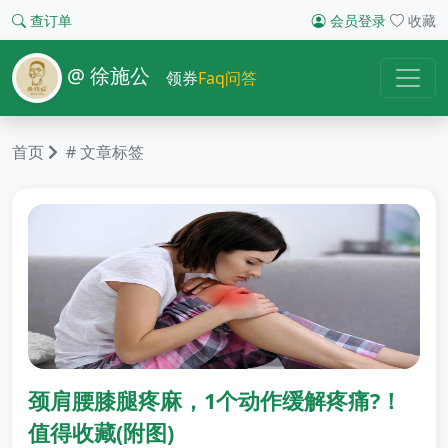
查订单
会员登录
收藏
@ 徐施公
领券
Faq问答
首页
# 文章标签
颈肩腰膝腿疼麻，1个动作缓解疼痛?！
值得收藏(附图)