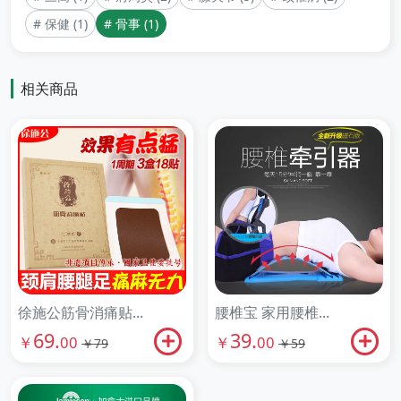
# 保健 (1)
# 骨事 (1)
相关商品
徐施公筋骨消痛贴...
腰椎宝 家用腰椎...
69.
39.
￥
00
￥
00
￥79
￥59