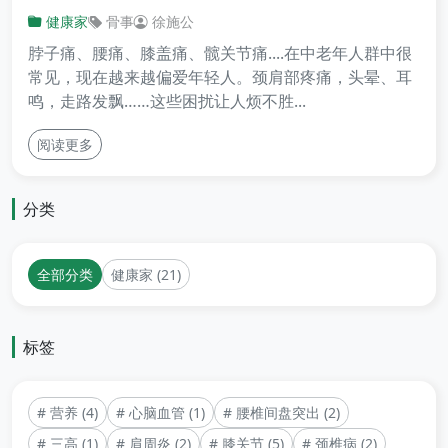
健康家
骨事
徐施公
脖子痛、腰痛、膝盖痛、髋关节痛....在中老年人群中很
常见，现在越来越偏爱年轻人。颈肩部疼痛，头晕、耳
鸣，走路发飘……这些困扰让人烦不胜...
阅读更多
分类
全部分类
健康家 (21)
标签
# 营养 (4)
# 心脑血管 (1)
# 腰椎间盘突出 (2)
# 三高 (1)
# 肩周炎 (2)
# 膝关节 (5)
# 颈椎病 (2)