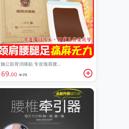
施公筋骨消痛贴 专攻颈肩腰...
69.
￥
00
￥79