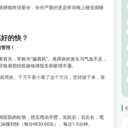
胳膊都疼得要命，有些严重的更是疼得晚上睡觉都睡
炼好的快？
超管用！
寒有关，常称为“漏肩风”。肩周炎的发生与气血不足，
导致肩部经筋脉络痹阻失和瘀滞不通。
的肩周炎。千万不要小看了这个方法，坚持做下来，肩
局部肌肉松弛，然后甩动手臂，先前后，后左右，甩
由慢到快（每分钟30-60次），每次1-5分钟。