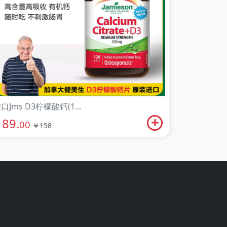
口Jms D3柠檬酸钙(1...
89.
￥
00
￥158