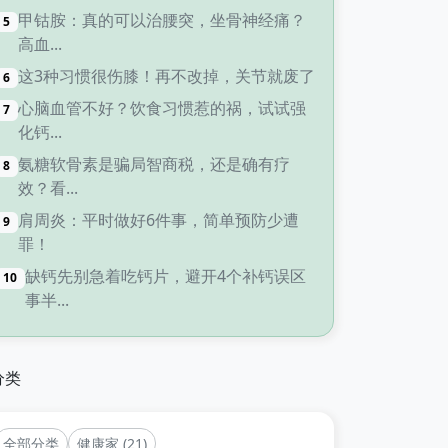
甲钴胺：真的可以治腰突，坐骨神经痛？
5
高血...
这3种习惯很伤膝！再不改掉，关节就废了
6
心脑血管不好？饮食习惯惹的祸，试试强
7
化钙...
氨糖软骨素是骗局智商税，还是确有疗
8
效？看...
肩周炎：平时做好6件事，简单预防少遭
9
罪！
缺钙先别急着吃钙片，避开4个补钙误区
10
事半...
分类
全部分类
健康家 (21)