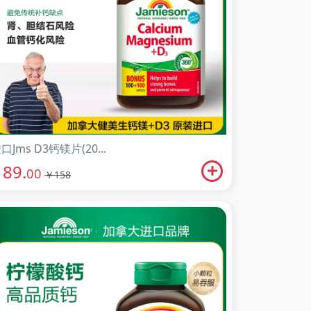
口Jms D3钙镁片(20...
89.
￥
00
￥158