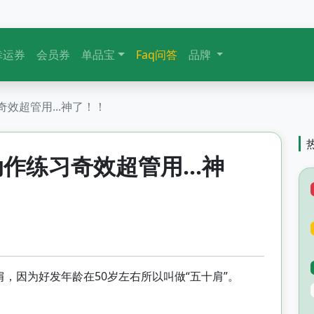
幸运券
会员券
单品宝
Faq问答
品牌
效超管用...神了！！
作练习奇效超管用...神
肩，因为好发年龄在50岁左右所以叫做“五十肩”。