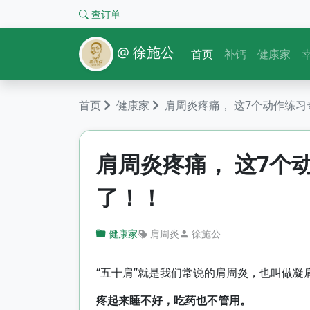
查订单
@ 徐施公
首页
补钙
健康家
首页
健康家
肩周炎疼痛， 这7个动作练习奇
肩周炎疼痛， 这7个动
了！！
健康家
肩周炎
徐施公
“五十肩”就是我们常说的肩周炎，也叫做凝
疼起来睡不好，吃药也不管用。