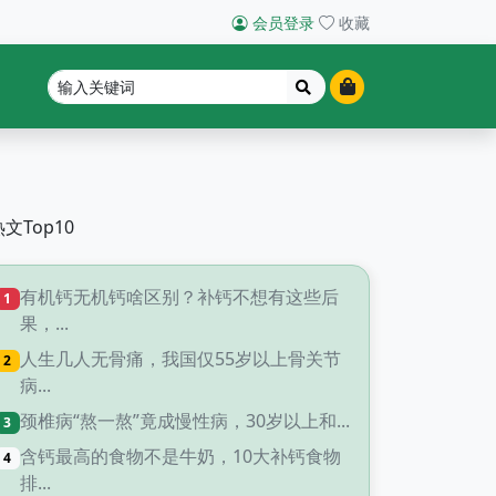
会员登录
收藏
热文Top10
有机钙无机钙啥区别？补钙不想有这些后
1
果，...
人生几人无骨痛，我国仅55岁以上骨关节
2
病...
颈椎病“熬一熬”竟成慢性病，30岁以上和...
3
含钙最高的食物不是牛奶，10大补钙食物
4
排...