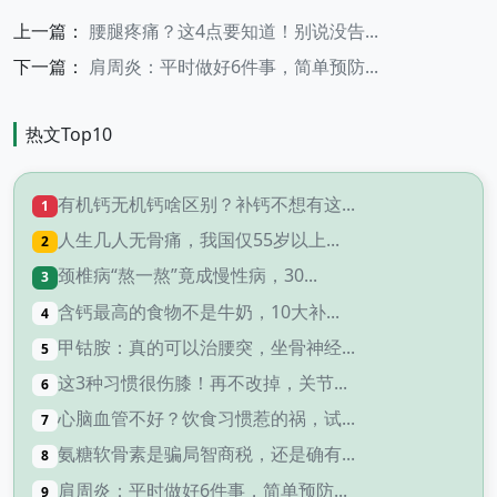
上一篇：
腰腿疼痛？这4点要知道！别说没告...
下一篇：
肩周炎：平时做好6件事，简单预防...
热文Top10
有机钙无机钙啥区别？补钙不想有这...
1
人生几人无骨痛，我国仅55岁以上...
2
颈椎病“熬一熬”竟成慢性病，30...
3
含钙最高的食物不是牛奶，10大补...
4
甲钴胺：真的可以治腰突，坐骨神经...
5
这3种习惯很伤膝！再不改掉，关节...
6
心脑血管不好？饮食习惯惹的祸，试...
7
氨糖软骨素是骗局智商税，还是确有...
8
肩周炎：平时做好6件事，简单预防...
9