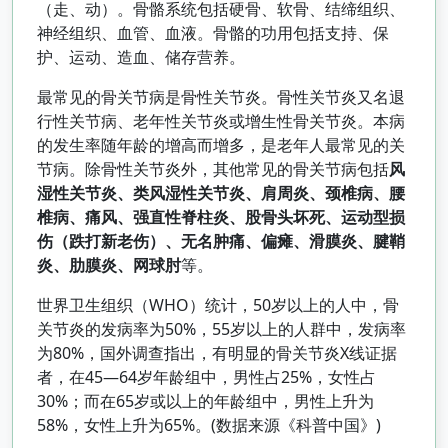
（走、动）。骨骼系统包括硬骨、软骨、结缔组织、
神经组织、血管、血液。骨骼的功用包括支持、保
护、运动、造血、储存营养。
最常见的骨关节病是骨性关节炎。骨性关节炎又名退
行性关节病、老年性关节炎或增生性骨关节炎。本病
的发生率随年龄的增高而增多，是老年人最常见的关
节病。除骨性关节炎外，其他常见的骨关节病包括
风
湿性关节炎、类风湿性关节炎、肩周炎、颈椎病、腰
椎病、痛风、强直性脊柱炎、股骨头坏死、运动型损
伤（跌打新老伤）、无名肿痛、偏瘫、滑膜炎、腱鞘
炎、肋膜炎、网球肘
等。
世界卫生组织（WHO）统计，50岁以上的人中，骨
关节炎的发病率为50%，55岁以上的人群中，发病率
为80%，国外调查指出，有明显的骨关节炎X线证据
者，在45—64岁年龄组中，男性占25%，女性占
30%；而在65岁或以上的年龄组中，男性上升为
58%，女性上升为65%。(数据来源《科普中国》)