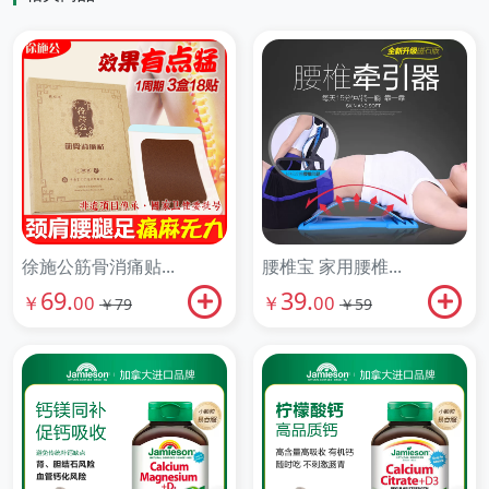
徐施公筋骨消痛贴...
腰椎宝 家用腰椎...
69.
39.
￥
00
￥
00
￥79
￥59